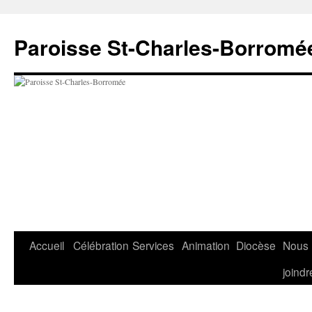
Paroisse St-Charles-Borromé
Accueil
Célébration
Services
Animation
Diocèse
Nous
joindr